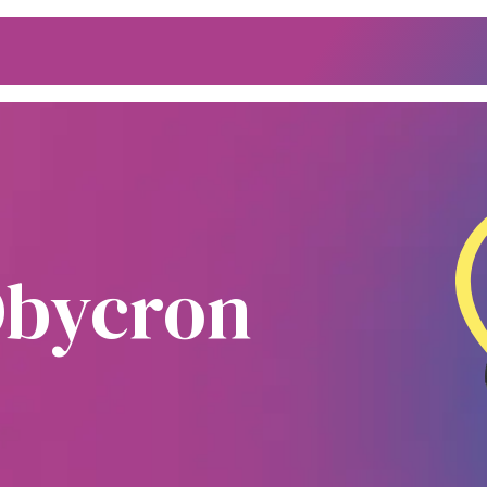
ECTOREN
OVER ONS
CASES
NIEUWS
JOBS
Obycron