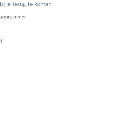
ij je terug te komen.
foonnummer
jf