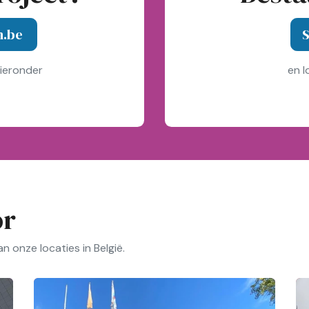
n.be
S
hieronder
en l
or
 onze locaties in België.