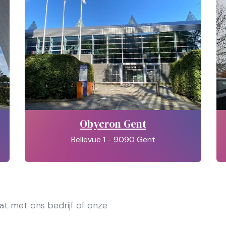
Obycron Gent
Bellevue 1 - 9090 Gent
t met ons bedrijf of onze