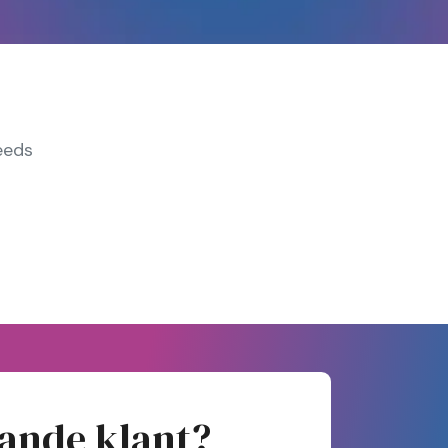
eeds
ande klant?