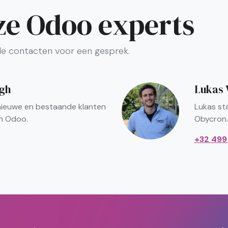
ze Odoo experts
 contacten voor een gesprek.
rgh
Lukas 
 nieuwe en bestaande klanten
Lukas sta
n Odoo.
Obycron.
+32 499