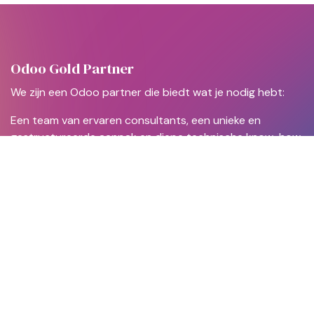
Odoo Gold Partner
We zijn een Odoo partner die biedt wat je nodig hebt:
Een team van ervaren consultants, een unieke en
gestructureerde aanpak en diepe technische know-how.
Obycron
Over Obycron
ERP migraties
Oplossingen
Peppol
Cases
Support
Jobs
Contact
Nieuws