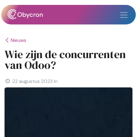
Overslaan naar inhoud
Nieuws
Wie zijn de concurrenten
van Odoo?
22 augustus 2023
in