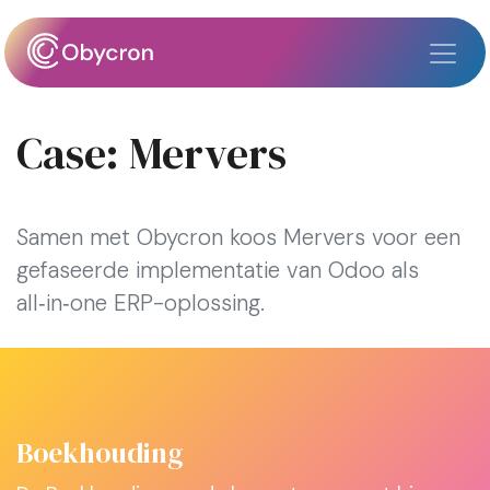
Overslaan naar inhoud
Case: Mervers
Samen met Obycron koos Mervers voor een
gefaseerde implementatie van Odoo als
all‑in‑one ERP-oplossing.
Boekhouding