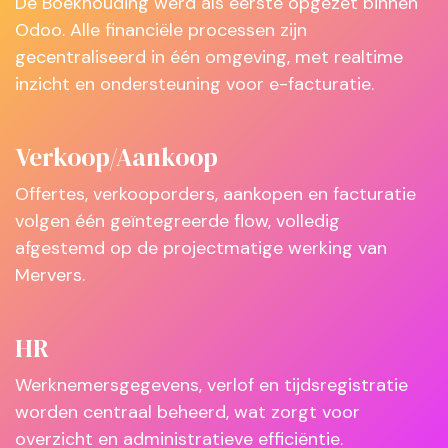
De Boekhouding werd als eerste opgezet binnen
Odoo. Alle financiële processen zijn
gecentraliseerd in één omgeving, met realtime
inzicht en ondersteuning voor e-facturatie.
Verkoop/Aankoop
Offertes, verkooporders, aankopen en facturatie
volgen één geïntegreerde flow, volledig
afgestemd op de projectmatige werking van
Mervers.
HR
Werknemersgegevens, verlof en tijdsregistratie
worden centraal beheerd, wat zorgt voor
overzicht en administratieve efficiëntie.